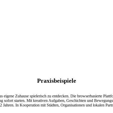
E ERA
s Circular Economy
ar Valleys. Das Start-up,
kten und Programmierern,
ungen und Renderings sowie
 Reality-App an, durch
gungssysteme in Gebäuden
en können.
Praxisbeispiele
 eigene Zuhause spielerisch zu entdecken. Die browserbasierte Plattfor
g sofort starten. Mit kreativen Aufgaben, Geschichten und Bewegungsi
 Jahren. In Kooperation mit Städten, Organisationen und lokalen Partn