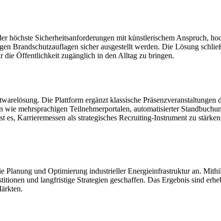
 der höchste Sicherheitsanforderungen mit künstlerischem Anspruch, h
en Brandschutzauflagen sicher ausgestellt werden. Die Lösung schließ
r die Öffentlichkeit zugänglich in den Alltag zu bringen.
twarelösung. Die Plattform ergänzt klassische Präsenzveranstaltungen 
en wie mehrsprachigen Teilnehmerportalen, automatisierter Standbuchung
t es, Karrieremessen als strategisches Recruiting-Instrument zu stärke
e Planung und Optimierung industrieller Energieinfrastruktur an. Mithi
titionen und langfristige Strategien geschaffen. Das Ergebnis sind erh
ärkten.
E