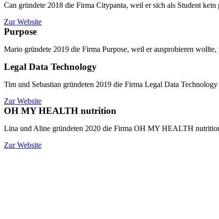
Can gründete 2018 die Firma Citypanta, weil er sich als Student kein 
Zur Website
Purpose
Mario gründete 2019 die Firma Purpose, weil er ausprobieren wollte, 
Legal Data Technology
Tim und Sebastian gründeten 2019 die Firma Legal Data Technology 
Zur Website
OH MY HEALTH nutrition
Lina und Aline gründeten 2020 die Firma OH MY HEALTH nutrition, w
Zur Website
André Bovenkamp, HUEHOCO GROUP Holding GmbH & 
Norbert Brenken, Sparkassenvorstand i. R.
Sören Diehl, Volksbank im Bergischen Land eG
Dr. Martin Hebler, Technologiezentrum Wuppertal W-tec Gmb
Antje Lieser, Wuppertal aktiv! e. V.
Dr. Tariq Odeh, CETEQ GmbH