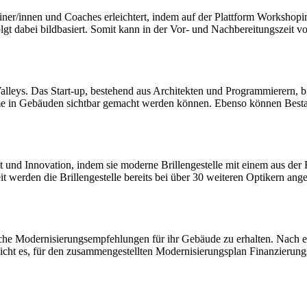
ainer/innen und Coaches erleichtert, indem auf der Plattform Workshopi
n von V’EYE setzen auf
gt dabei bildbasiert. Somit kann in der Vor- und Nachbereitungszeit v
 und Innovation, indem sie
e mit einem aus der Rizinus-
kstoff herstellen.
alleys. Das Start-up, bestehend aus Architekten und Programmierern, 
 in Gebäuden sichtbar gemacht werden können. Ebenso können Bestand
und Innovation, indem sie moderne Brillengestelle mit einem aus der 
it werden die Brillengestelle bereits bei über 30 weiteren Optikern ang
sche Modernisierungsempfehlungen für ihr Gebäude zu erhalten. Nach ei
ht es, für den zusammengestellten Modernisierungsplan Finanzierungs