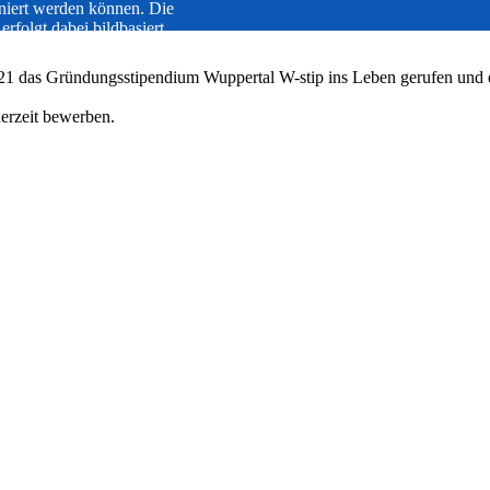
iert werden können. Die
erfolgt dabei bildbasiert.
 und Nachbereitungszeit von
t eingespart werden.
021 das Gründungsstipendium Wuppertal W-stip ins Leben gerufen und 
erzeit bewerben.