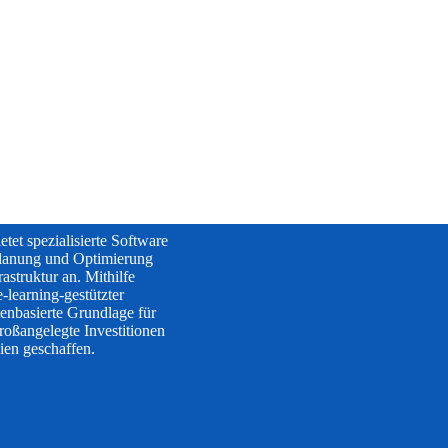
ERICA
tet spezialisierte Software
Planung und Optimierung
rastruktur an. Mithilfe
-learning-gestützter
enbasierte Grundlage für
oßangelegte Investitionen
gien geschaffen.