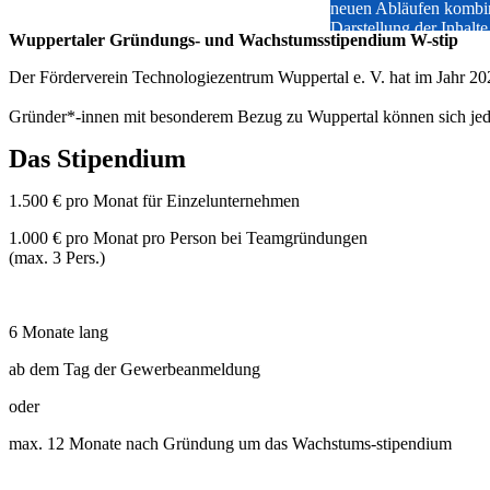
neuen Abläufen kombin
Darstellung der Inhalte 
Wuppertaler Gründungs- und Wachstumsstipendium W-stip
Somit kann in der Vor-
Workshops effektiv Zei
Der Förderverein Technologiezentrum Wuppertal e. V. hat im Jahr 2
Mehr erfahren
Gründer*-innen mit besonderem Bezug zu Wuppertal können sich jed
Das Stipendium
1.500 € pro Monat für Einzelunternehmen
1.000 € pro Monat pro Person bei Teamgründungen
(max. 3 Pers.)
6 Monate lang
ab dem Tag der Gewerbeanmeldung
oder
max. 12 Monate nach Gründung um das Wachstums-stipendium