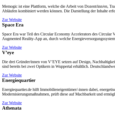
Memogic ist eine Plattform, welche die Arbeit von Dozent/inn/en, Tr
Die drei Gründer/inne
Abläufen kombiniert werden können. Die Darstellung der Inhalte erfol
Design, Nachhaltigkeit
moderne Brillengestell
Zur Website
Bohne gewonnenen Wer
Space Era
Mehr erfahren
Space Era war Teil des Circular Economy Accelerators des Circular V
Augmented Reality-App an, durch welche Energieversorgungssysteme
Zur Website
V’eye
Die drei Gründer/innen von V’EYE setzen auf Design, Nachhaltigkeit 
sind bereits bei zwei Optikern in Wuppertal erhältlich. Deutschlandwe
Zur Website
Energiequartier
Energiequartier.de hilft Immobilieneigentümer/-innen dabei, energeti
Modernisierungsmaßnahmen, prüft diese auf Machbarkeit und ermöglic
Zur Website
Athenata