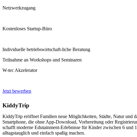
Netzwerkzugang
Kostenloses Startup-Büro
SPAC
Individuelle betriebswirtschaft-liche Beratung
Teilnahme an Workshops und Seminaren
Space Era war Teil de
Accelerators des Circul
W-tec Akzelerator
bestehend aus Archite
bietet 3D-Visualisier
eine eigene Augmented
welche Energieversor
Jetzt bewerben
sichtbar gemacht werd
Mehr erfahren
KiddyTrip
KiddyTrip eröffnet Familien neue Möglichkeiten, Städte, Natur und das
Smartphone, die ohne App-Download, Vorbereitung oder Registrierun
schafft moderne Edutainment-Erlebnisse für Kinder zwischen 6 und 12
alltagstauglich und einfach spaßig machen.