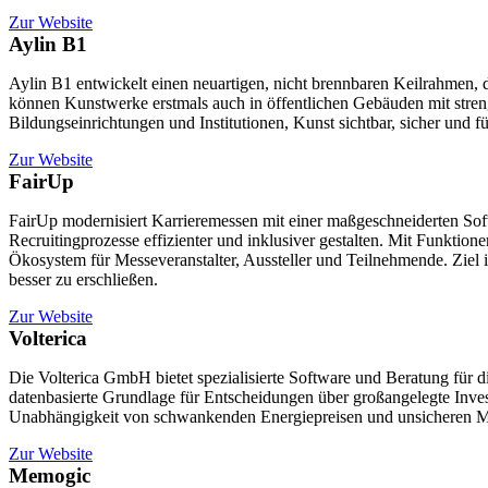
Zur Website
Aylin B1
Aylin B1 entwickelt einen neuartigen, nicht brennbaren Keilrahmen,
können Kunstwerke erstmals auch in öffentlichen Gebäuden mit streng
Bildungseinrichtungen und Institutionen, Kunst sichtbar, sicher und fü
Zur Website
FairUp
FairUp modernisiert Karrieremessen mit einer maßgeschneiderten Sof
Recruitingprozesse effizienter und inklusiver gestalten. Mit Funktion
Ökosystem für Messeveranstalter, Aussteller und Teilnehmende. Ziel is
besser zu erschließen.
Zur Website
Volterica
Die Volterica GmbH bietet spezialisierte Software und Beratung für di
datenbasierte Grundlage für Entscheidungen über großangelegte Inves
Unabhängigkeit von schwankenden Energiepreisen und unsicheren M
V’EY
Zur Website
Memogic