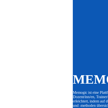
MEM
Memogic ist eine Platt
Dozent/inn/en, Traine
erleichtert, indem auf 
und -methoden übersich