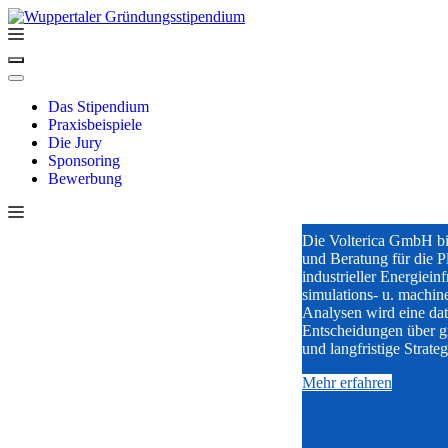
Zum
Inhalt
springen
Menü
Menü
Das Stipendium
Praxisbeispiele
Die Jury
Sponsoring
VOLT
Bewerbung
Die Volterica GmbH bie
und Beratung für die 
industrieller Energieinf
simulations- u. machine
Analysen wird eine dat
Entscheidungen über gr
und langfristige Strate
Mehr erfahren